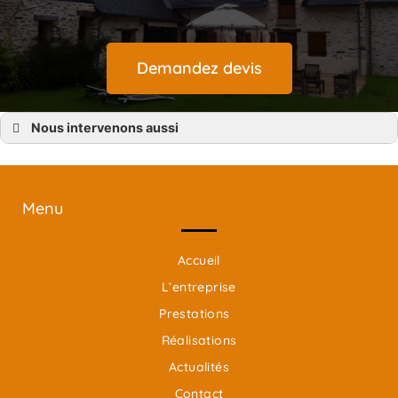
Demandez devis
Nous intervenons aussi
I.T.E
I.T.E Bignon
I.T.E Haute-Goulaine
I.T.E Basse-Goulaine
I.T.E Vertou
Menu
I.T.E Clisson
I.T.E La Chapelle-Heulin
I.T.E Vallet
I.T.E Loroux-Bottereau
Accueil
I.T.E Saint-Julien-de-Concelles
I.T.E Nantes
L’entreprise
Prestations
Réalisations
Actualités
Contact